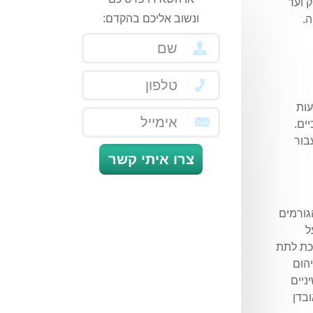
ק ועד
ונשוב אליכם בהקדם:
ה.
עות
בור
צרו איתי קשר
גורמים
ל
פכת לתת
הום
ניים
בדן