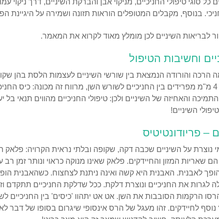
 סוגי טיפולי החניכיים, מניקוי אבן והברקת השיניים, דרך ניקוי עמו
חניכי. בנוסף, מקבלים המטופלים הוראות תזונה ושמירה על היגיינת הפ
ר לבריאות השיניים לכן מומלץ מאוד לקרוא את המאמר.
ים וחשיבות הטיפול
ה הרכה והורודה הנמצאת בין שורשי השיניים לעצמות הלסת בהן שקו
ם.
התמיכה והאחיזה של השיניים ולכן: טיפולי החניכיים מהווים תנאי בל יע
פולי השיניים!
 – פריודונטיטיס
מי נוצרת על השיניים שכבה דקה, שקופה ובלתי נראית הקרויה: פלאק ה
ם שאריות המזון והחיידקים. פלאק שאינו מנוקה כראוי ונותר זמן רב ע
הופך לאבנית. האבנית היא קשה ואינה ניתנת לצחצוח. כשהאבנית הו
ה לגרות את החניכיים ונוצרת דלקת. ככל שדלקת החניכיים תתקדם וזי
הרסו הרקמות הסובבות את השן. אט אט יתהוו 'כיסים' בין החניכיים לשי
נוסף לחיידקים. זהו מעגל של הרס אינסופי שיגרום בסופו של דבר לאו