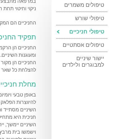
במרפאה מתבצעים כל
טיפולים משמרים
ניקוי וחיטוי תחת 
טיפולי שורש
החניכיים הם המקו
טיפולי חניכיים
תפקיד החניכי
טיפולים אסתטיים
החניכיים הן הרקמ
ומעוגנות השיניים. 4 מ"מ מפרידים בין החניכיים לשורש השן, מרווח זה מכונה: כיס החניכיי
יישור שיניים
החניכיים הן מקור 
למבוגרים ולילדים
להצלחת כל שאר טי
מחלת חניכיים
באופן טבעי ויומיו
להיווצרות הפלאק ה
השיניים מסתייד ו
חניכית היא מתחיל
השיניים יימשך, יי
וישמשו בית מרבץ 