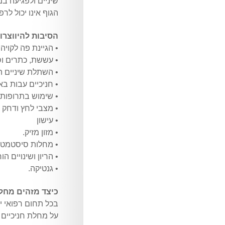
שיניים ולפגיעה ב
הגוף אינו יכול לר
הסיבות להיווצרו
• הגיינת פה לקויה
• עששת, כתרים וס
• השתלת שיניים ה
• חניכיים עבות ב
• שימוש בתרופות 
• מצבי לחץ ודחק
• עישון
• מזון מזיק.
• מחלות סיסטמטיו
• הריון ושינויים הו
• גנטיקה.
כיצד מזהים מחלת
בכל תחום רפואי י
על מחלת חניכיים 