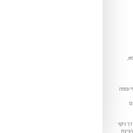
א,
ף ומפה
ם
ך ניקוי
גיינת